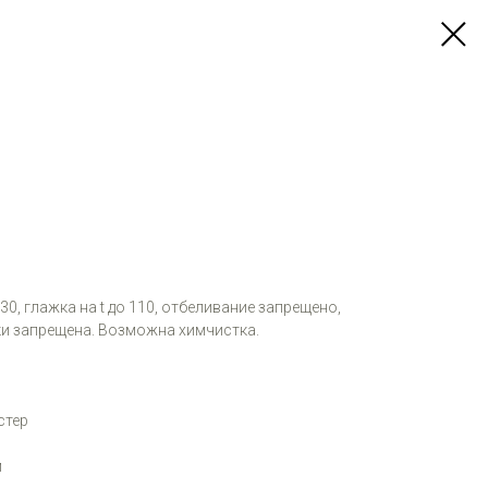
 30, глажка на t до 110, отбеливание запрещено,
и запрещена. Возможна химчистка.
стер
м