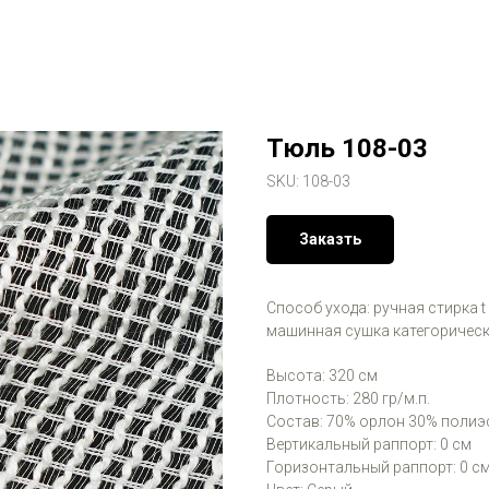
Тюль 108-03
SKU:
108-03
Заказть
Способ ухода: ручная стирка t
машинная сушка категорическ
Высота: 320 см
Плотность: 280 гр/м.п.
Состав: 70% орлон 30% полиэ
Вертикальный раппорт: 0 см
Горизонтальный раппорт: 0 с