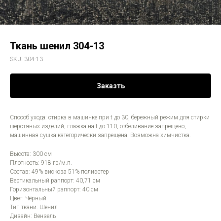
Ткань шенил 304-13
SKU:
304-13
Заказть
Способ ухода: стирка в машинке при t до 30, бережный режим для стирки
шерстяных изделий, глажка на t до 110, отбеливание запрещено,
машинная сушка категорически запрещена. Возможна химчистка.
Высота: 300 см
Плотность: 918 гр/м.п.
Состав: 49% вискоза 51% полиэстер
Вертикальный раппорт: 40,71 см
Горизонтальный раппорт: 40 см
Цвет: Чёрный
Тип ткани: Шенил
Дизайн: Вензель