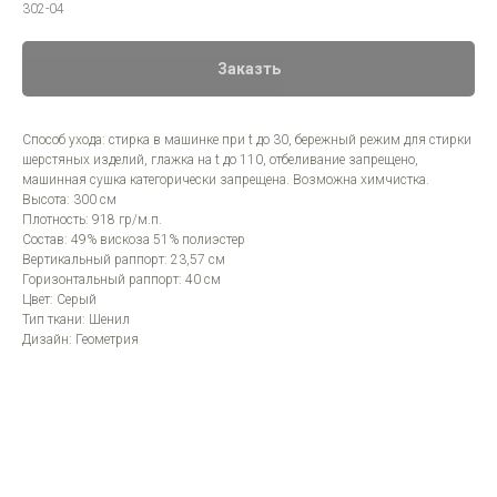
302-04
Заказть
Способ ухода: стирка в машинке при t до 30, бережный режим для стирки
шерстяных изделий, глажка на t до 110, отбеливание запрещено,
машинная сушка категорически запрещена. Возможна химчистка.
Высота: 300 см
Плотность: 918 гр/м.п.
Состав: 49% вискоза 51% полиэстер
Вертикальный раппорт: 23,57 см
Горизонтальный раппорт: 40 см
Цвет: Серый
Тип ткани: Шенил
Дизайн: Геометрия