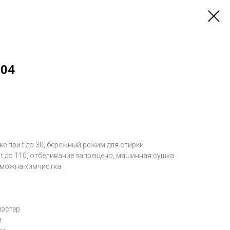
-04
е при t до 30, бережный режим для стирки
 t до 110, отбеливание запрещено, машинная сушка
зможна химчистка.
иэстер
м