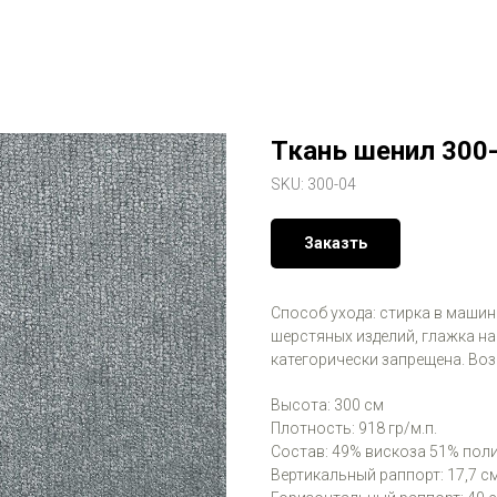
Ткань шенил 300
SKU:
300-04
Заказть
Способ ухода: стирка в машинк
шерстяных изделий, глажка на
категорически запрещена. Во
Высота: 300 см
Плотность: 918 гр/м.п.
Состав: 49% вискоза 51% пол
Вертикальный раппорт: 17,7 с