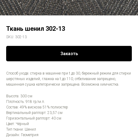
Ткань шенил 302-13
SKU:
302-13
Заказть
Способ ухода: стирка в машинке при t до 30, бережный режим для стирки
шерстяных изделий, глажка на t до 110, отбеливание запрещено,
машинная сушка категорически запрещена. Возможна химчистка.
Высота: 300 см
Плотность: 918 гр/м.п.
Состав: 49% вискоза 51% полиэстер
Вертикальный раппорт: 23,57 см
Горизонтальный раппорт: 40 см
Цвет: Чёрный
Тип ткани: Шенил
Дизайн: Геометрия