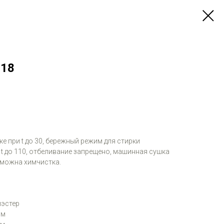
-18
е при t до 30, бережный режим для стирки
 t до 110, отбеливание запрещено, машинная сушка
зможна химчистка.
иэстер
см