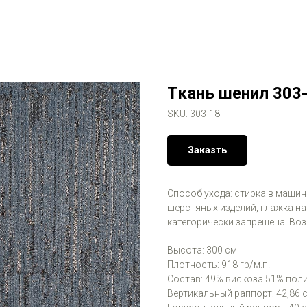
Ткань шенил 303
SKU:
303-18
Заказть
Способ ухода: стирка в машинк
шерстяных изделий, глажка на
категорически запрещена. Во
Высота: 300 см
Плотность: 918 гр/м.п.
Состав: 49% вискоза 51% пол
Вертикальный раппорт: 42,86 