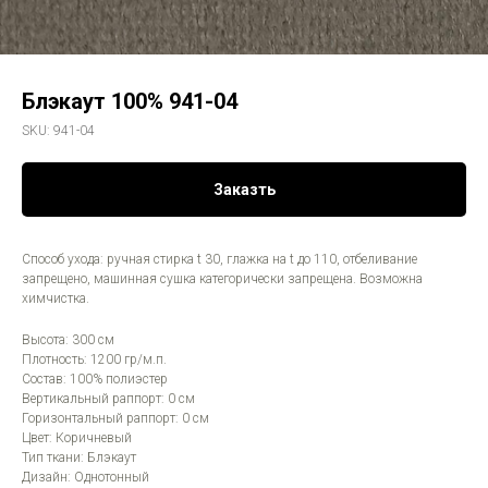
Блэкаут 100% 941-04
SKU:
941-04
Заказть
Способ ухода: ручная стирка t 30, глажка на t до 110, отбеливание
запрещено, машинная сушка категорически запрещена. Возможна
химчистка.
Высота: 300 см
Плотность: 1200 гр/м.п.
Состав: 100% полиэстер
Вертикальный раппорт: 0 см
Горизонтальный раппорт: 0 см
Цвет: Коричневый
Тип ткани: Блэкаут
Дизайн: Однотонный