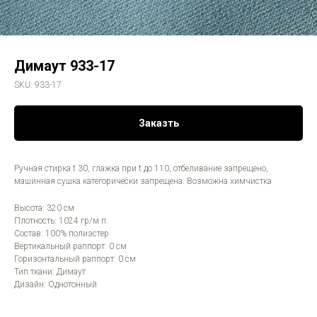
Димаут 933-17
SKU:
933-17
Заказть
Ручная стирка t 30, глажка при t до 110, отбеливание запрещено,
машинная сушка категорически запрещена. Возможна химчистка
Высота: 320 см
Плотность: 1024 гр/м.п.
Состав: 100% полиэстер
Вертикальный раппорт: 0 см
Горизонтальный раппорт: 0 см
Тип ткани: Димаут
Дизайн: Однотонный