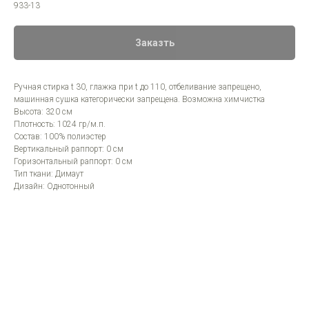
933-13
Заказть
Ручная стирка t 30, глажка при t до 110, отбеливание запрещено,
машинная сушка категорически запрещена. Возможна химчистка
Высота: 320 см
Плотность: 1024 гр/м.п.
Состав: 100% полиэстер
Вертикальный раппорт: 0 см
Горизонтальный раппорт: 0 см
Тип ткани: Димаут
Дизайн: Однотонный