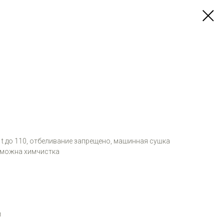
и t до 110, отбеливание запрещено, машинная сушка
зможна химчистка
м