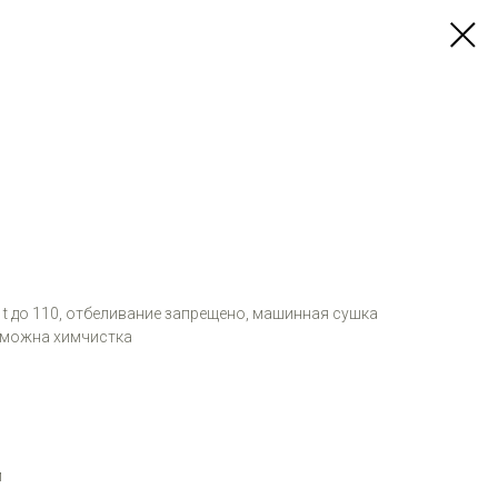
и t до 110, отбеливание запрещено, машинная сушка
зможна химчистка
м