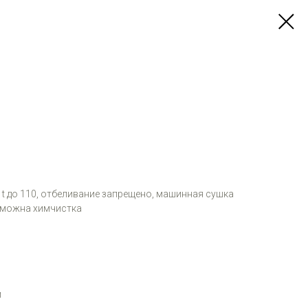
и t до 110, отбеливание запрещено, машинная сушка
зможна химчистка
м