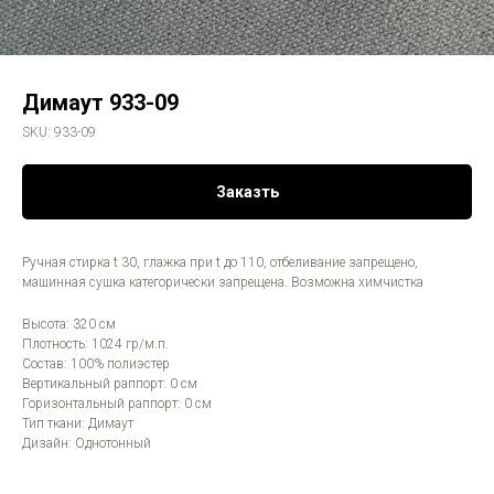
Димаут 933-09
SKU:
933-09
Заказть
Ручная стирка t 30, глажка при t до 110, отбеливание запрещено,
машинная сушка категорически запрещена. Возможна химчистка
Высота: 320 см
Плотность: 1024 гр/м.п.
Состав: 100% полиэстер
Вертикальный раппорт: 0 см
Горизонтальный раппорт: 0 см
Тип ткани: Димаут
Дизайн: Однотонный