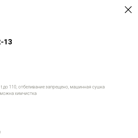
2-13
и t до 110, отбеливание запрещено, машинная сушка
зможна химчистка
м