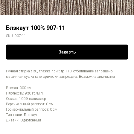
Блэкаут 100% 907-11
SKU:
907-11
Заказть
Ручная стирка t 30, глажка при t до 110, отбеливание запрещено,
машинная сушка категорически запрещена. Возможна химчистка
Высота: 300 см
Плотность: 930 гр/м.п.
Состав: 100% полиэстер
Вертикальный раппорт: 0 см
Горизонтальный раппорт: 0 см
Тип ткани: Блэкаут
Дизайн: Однотонный