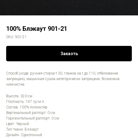
100% Блэкаут 901-21
SKU:
901-21
Заказть
Способ ухода: ручная стирка t 30, глажка на t до 110, отбеливание
запрещено, машинная сушка категорически запрещена. Возможна
химчистка.
Высота: 320 см
Плотность: 747 гр/м.п.
Состав: 100% полиэстер
Вертикальный раппорт: 0 см
Горизонтальный раппорт: 0 см
Цвет: Черный
Тип ткани: Блэкаут
Дизайн: Однотонный