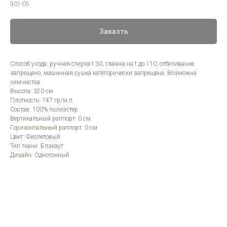
901-05
Заказть
Способ ухода: ручная стирка t 30, глажка на t до 110, отбеливание
запрещено, машинная сушка категорически запрещена. Возможна
химчистка.
Высота: 320 см
Плотность: 747 гр/м.п.
Состав: 100% полиэстер
Вертикальный раппорт: 0 см
Горизонтальный раппорт: 0 см
Цвет: Фиолетовый
Тип ткани: Блэкаут
Дизайн: Однотонный