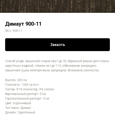
Димаут 900-11
SKU:
900-11
Заказть
Способ ухода: машинная стирка при t до 30, бережный режим для стирки
шерстяных изделий, глажка на t до 110, отбеливание запрещено,
машинная сушка категорически запрещена. Возможна химчистка.
Высота: 300 см
Плотность: 1044 гр/м.п.
Состав: 91% полиэстер, 9% хлопок
Вертикальный раппорт: 0 см
Горизонтальный раппорт: 0 см
Цвет: Коричневый
Тип ткани: Димаут
Дизайн: Однотонный