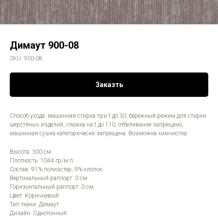
Димаут 900-08
SKU:
900-08
Заказть
Способ ухода: машинная стирка при t до 30, бережный режим для стирки
шерстяных изделий, глажка на t до 110, отбеливание запрещено,
машинная сушка категорически запрещена. Возможна химчистка.
Высота: 300 см
Плотность: 1044 гр/м.п.
Состав: 91% полиэстер, 9% хлопок
Вертикальный раппорт: 0 см
Горизонтальный раппорт: 0 см
Цвет: Коричневый
Тип ткани: Димаут
Дизайн: Однотонный