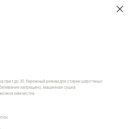
а при t до 30, бережный режим для стирки шерстяных
 отбеливание запрещено, машинная сушка
зможна химчистка.
опок