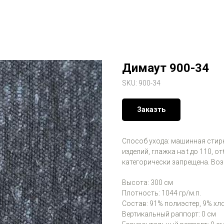
Димаут 900-34
SKU:
900-34
Заказть
Способ ухода: машинная стирк
изделий, глажка на t до 110,
категорически запрещена. Во
Высота: 300 см
Плотность: 1044 гр/м.п.
Состав: 91% полиэстер, 9% хл
Вертикальный раппорт: 0 см