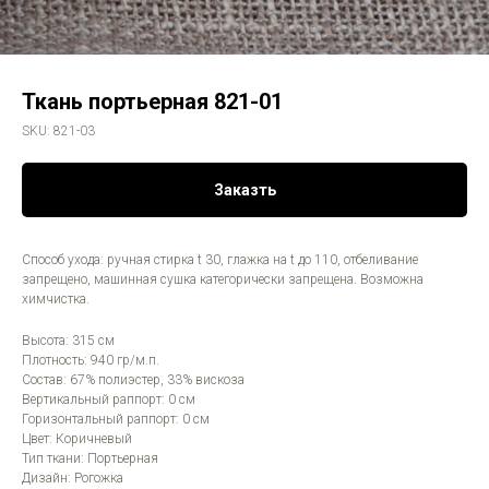
Ткань портьерная 821-01
SKU:
821-03
Заказть
Способ ухода: ручная стирка t 30, глажка на t до 110, отбеливание
запрещено, машинная сушка категорически запрещена. Возможна
химчистка.
Высота: 315 см
Плотность: 940 гр/м.п.
Состав: 67% полиэстер, 33% вискоза
Вертикальный раппорт: 0 см
Горизонтальный раппорт: 0 см
Цвет: Коричневый
Тип ткани: Портьерная
Дизайн: Рогожка