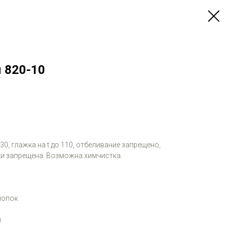
 820-10
 30, глажка на t до 110, отбеливание запрещено,
и запрещена. Возможна химчистка.
лопок
м