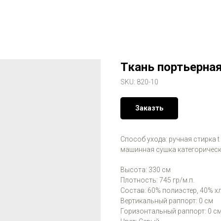
Ткань портьерная
SKU:
820-10
Заказть
Способ ухода: ручная стирка t
машинная сушка категорическ
Высота: 330 см
Плотность: 745 гр/м.п.
Состав: 60% полиэстер, 40% х
Вертикальный раппорт: 0 см
Горизонтальный раппорт: 0 с