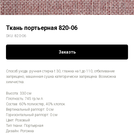
Ткань портьерная 820-06
SKU:
820-06
Заказть
Способ ухода: ручная стирка t 30, глажка на t до 110, отбеливание
запрещено, машинная сушка категорически запрещена. Возможна
химчистка.
Высота: 330 см
Плотность: 745 гр/м.п.
Состав: 60% полиэстер, 40% хлопок
Вертикальный раппорт: 0 см
Горизонтальный раппорт: 0 см
Цвет: Розовый
Тип ткани: Портьерная
Дизайн: Рогожка