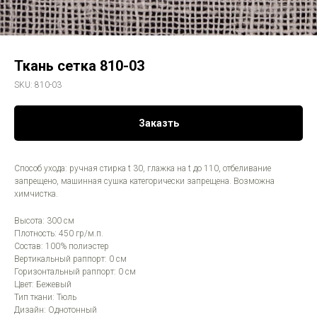
Ткань сетка 810-03
SKU:
810-03
Заказть
Способ ухода: ручная стирка t 30, глажка на t до 110, отбеливание
запрещено, машинная сушка категорически запрещена. Возможна
химчистка.
Высота: 300 см
Плотность: 450 гр/м.п.
Состав: 100% полиэстер
Вертикальный раппорт: 0 см
Горизонтальный раппорт: 0 см
Цвет: Бежевый
Тип ткани: Тюль
Дизайн: Однотонный