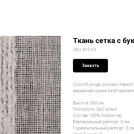
Ткань сетка с бу
SKU:
812-03
Заказть
Способ ухода: ручная стирка t
машинная сушка категорическ
Высота: 300 см
Плотность: 660 гр/м.п.
Состав: 100% полиэстер
Вертикальный раппорт: 0 см
Горизонтальный раппорт: 0 с