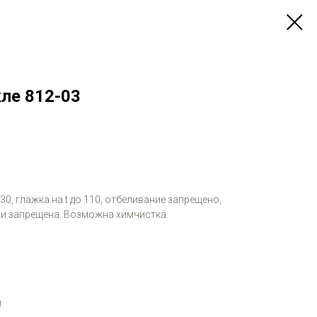
кле 812-03
 30, глажка на t до 110, отбеливание запрещено,
и запрещена. Возможна химчистка.
м