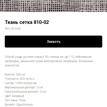
Ткань сетка 810-02
SKU:
810-02
Заказть
Способ ухода: ручная стирка t 30, глажка на t до 110, отбеливание
запрещено, машинная сушка категорически запрещена. Возможна
химчистка.
Высота: 300 см
Плотность: 450 гр/м.п.
Состав: 100% полиэстер
Вертикальный раппорт: 0 см
Горизонтальный раппорт: 0 см
Цвет: Бежевый
Тип ткани: Тюль
Дизайн: Однотонный