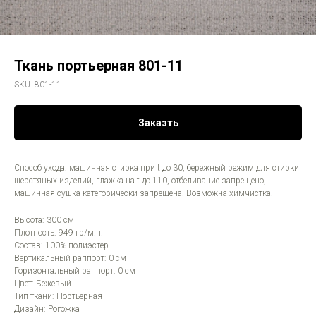
Ткань портьерная 801-11
SKU:
801-11
Заказть
Способ ухода: машинная стирка при t до 30, бережный режим для стирки
шерстяных изделий, глажка на t до 110, отбеливание запрещено,
машинная сушка категорически запрещена. Возможна химчистка.
Высота: 300 см
Плотность: 949 гр/м.п.
Состав: 100% полиэстер
Вертикальный раппорт: 0 см
Горизонтальный раппорт: 0 см
Цвет: Бежевый
Тип ткани: Портьерная
Дизайн: Рогожка