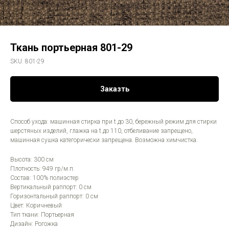
Ткань портьерная 801-29
SKU:
801-29
Заказть
Способ ухода: машинная стирка при t до 30, бережный режим для стирки
шерстяных изделий, глажка на t до 110, отбеливание запрещено,
машинная сушка категорически запрещена. Возможна химчистка.
Высота: 300 см
Плотность: 949 гр/м.п.
Состав: 100% полиэстер
Вертикальный раппорт: 0 см
Горизонтальный раппорт: 0 см
Цвет: Коричневый
Тип ткани: Портьерная
Дизайн: Рогожка