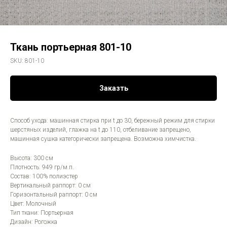
Ткань портьерная 801-10
SKU:
801-10
Заказть
Способ ухода: машинная стирка при t до 30, бережный режим для стирки
шерстяных изделий, глажка на t до 110, отбеливание запрещено,
машинная сушка категорически запрещена. Возможна химчистка.
Высота: 300 см
Плотность: 949 гр/м.п.
Состав: 100% полиэстер
Вертикальный раппорт: 0 см
Горизонтальный раппорт: 0 см
Цвет: Молочный
Тип ткани: Портьерная
Дизайн: Рогожка