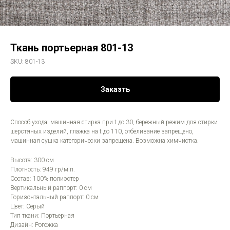
Ткань портьерная 801-13
SKU:
801-13
Заказть
Способ ухода: машинная стирка при t до 30, бережный режим для стирки
шерстяных изделий, глажка на t до 110, отбеливание запрещено,
машинная сушка категорически запрещена. Возможна химчистка.
Высота: 300 см
Плотность: 949 гр/м.п.
Состав: 100% полиэстер
Вертикальный раппорт: 0 см
Горизонтальный раппорт: 0 см
Цвет: Серый
Тип ткани: Портьерная
Дизайн: Рогожка