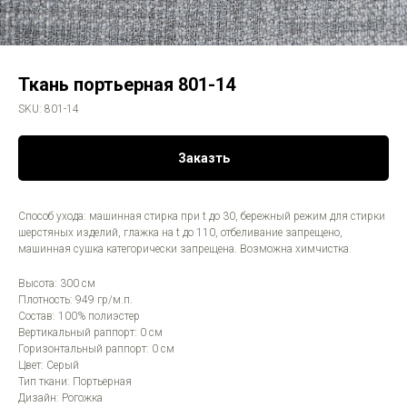
Ткань портьерная 801-14
SKU:
801-14
Заказть
Способ ухода: машинная стирка при t до 30, бережный режим для стирки
шерстяных изделий, глажка на t до 110, отбеливание запрещено,
машинная сушка категорически запрещена. Возможна химчистка.
Высота: 300 см
Плотность: 949 гр/м.п.
Состав: 100% полиэстер
Вертикальный раппорт: 0 см
Горизонтальный раппорт: 0 см
Цвет: Серый
Тип ткани: Портьерная
Дизайн: Рогожка