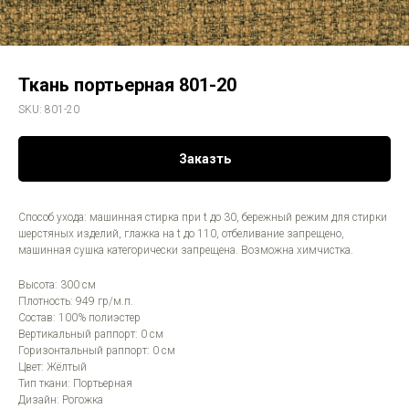
Ткань портьерная 801-20
SKU:
801-20
Заказть
Способ ухода: машинная стирка при t до 30, бережный режим для стирки
шерстяных изделий, глажка на t до 110, отбеливание запрещено,
машинная сушка категорически запрещена. Возможна химчистка.
Высота: 300 см
Плотность: 949 гр/м.п.
Состав: 100% полиэстер
Вертикальный раппорт: 0 см
Горизонтальный раппорт: 0 см
Цвет: Жёлтый
Тип ткани: Портьерная
Дизайн: Рогожка