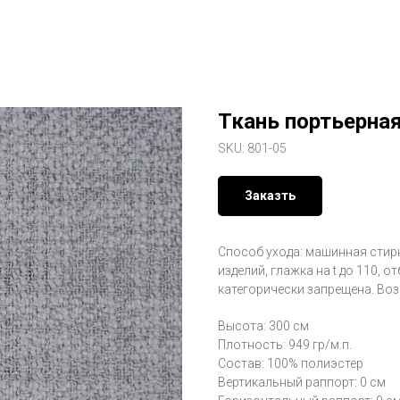
Ткань портьерная
SKU:
801-05
Заказть
Способ ухода: машинная стирк
изделий, глажка на t до 110,
категорически запрещена. Во
Высота: 300 см
Плотность: 949 гр/м.п.
Состав: 100% полиэстер
Вертикальный раппорт: 0 см