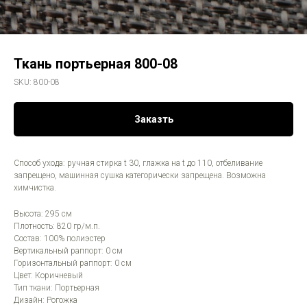
Ткань портьерная 800-08
SKU:
800-08
Заказть
Способ ухода: ручная стирка t 30, глажка на t до 110, отбеливание
запрещено, машинная сушка категорически запрещена. Возможна
химчистка.
Высота: 295 см
Плотность: 820 гр/м.п.
Состав: 100% полиэстер
Вертикальный раппорт: 0 см
Горизонтальный раппорт: 0 см
Цвет: Коричневый
Тип ткани: Портьерная
Дизайн: Рогожка