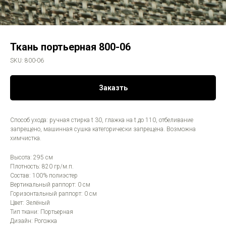
Ткань портьерная 800-06
SKU:
800-06
Заказть
Способ ухода: ручная стирка t 30, глажка на t до 110, отбеливание
запрещено, машинная сушка категорически запрещена. Возможна
химчистка.
Высота: 295 см
Плотность: 820 гр/м.п.
Состав: 100% полиэстер
Вертикальный раппорт: 0 см
Горизонтальный раппорт: 0 см
Цвет: Зелёный
Тип ткани: Портьерная
Дизайн: Рогожка