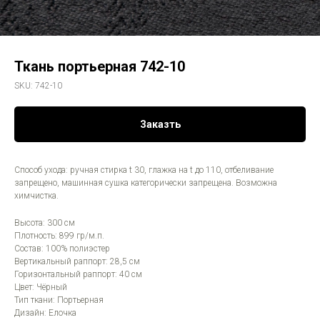
Ткань портьерная 742-10
SKU:
742-10
Заказть
Способ ухода: ручная стирка t 30, глажка на t до 110, отбеливание
запрещено, машинная сушка категорически запрещена. Возможна
химчистка.
Высота: 300 см
Плотность: 899 гр/м.п.
Состав: 100% полиэстер
Вертикальный раппорт: 28,5 см
Горизонтальный раппорт: 40 см
Цвет: Чёрный
Тип ткани: Портьерная
Дизайн: Елочка