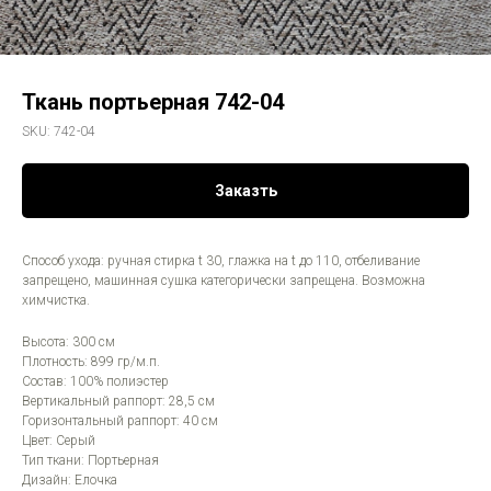
Ткань портьерная 742-04
SKU:
742-04
Заказть
Способ ухода: ручная стирка t 30, глажка на t до 110, отбеливание
запрещено, машинная сушка категорически запрещена. Возможна
химчистка.
Высота: 300 см
Плотность: 899 гр/м.п.
Состав: 100% полиэстер
Вертикальный раппорт: 28,5 см
Горизонтальный раппорт: 40 см
Цвет: Серый
Тип ткани: Портьерная
Дизайн: Елочка