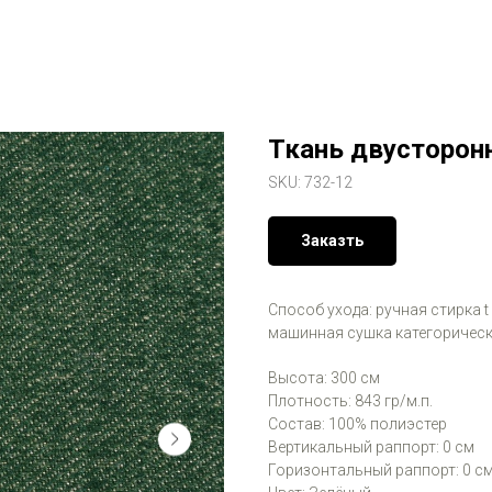
Ткань двусторон
SKU:
732-12
Заказть
Способ ухода: ручная стирка t
машинная сушка категорическ
Высота: 300 см
Плотность: 843 гр/м.п.
Состав: 100% полиэстер
Вертикальный раппорт: 0 см
Горизонтальный раппорт: 0 с