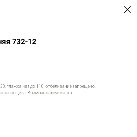
няя 732-12
 30, глажка на t до 110, отбеливание запрещено,
и запрещена. Возможна химчистка.
м