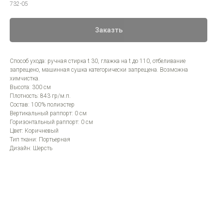
732-05
Заказть
Способ ухода: ручная стирка t 30, глажка на t до 110, отбеливание
запрещено, машинная сушка категорически запрещена. Возможна
химчистка.
Высота: 300 см
Плотность: 843 гр/м.п.
Состав: 100% полиэстер
Вертикальный раппорт: 0 см
Горизонтальный раппорт: 0 см
Цвет: Коричневый
Тип ткани: Портьерная
Дизайн: Шерсть