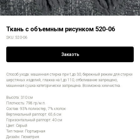
Ткань с объемным рисунком 520-06
SKU:
520-06
Заказть
Способ ухода: машинная стирка при t до 30, бережный режим для стирки
шерстяных изделий, глажка на t до 110, отбеливание запрещено,
машинная сушка категорически запрещена. Возможна химчистка.
Высота: 310 см
Плотность: 798 гр/м.п.
Состав: 93% полиэстер, 7% хлопок
Вертикальный раппорт: 65,6 см
Горизонтальный раппорт: 40 см
Цвет: Серый
Тип ткани: Портьерная
Дизайн: Геометрия