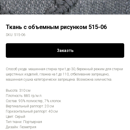
Ткань с объемным рисунком 515-06
SKU:
515-06
Заказть
Способ ухода: машинная стирка при t до 30, бережный режим для стирки
шерстяных изделий, глажка на t до 110, отбеливание запрещено,
машинная сушка категорически запрещена. Возможна химчистка.
Высота: 310 см
Плотность: 885 гр/м.п.
Состав: 93% полиэстер, 7% хлопок
Вертикальный раппорт: 20 см
Горизонтальный раппорт: 40 см
Цвет: Серый
Тип ткани: Портьерная
Дизайн: Геометрия