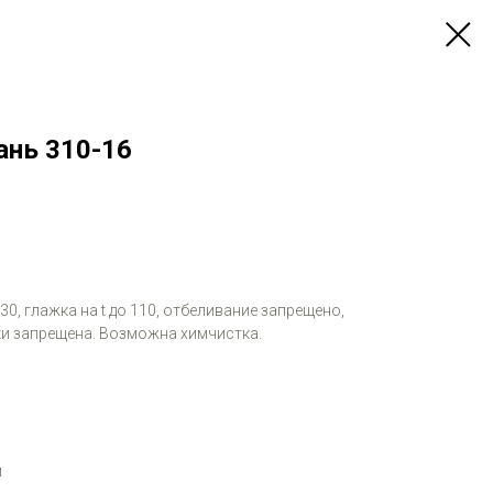
ань 310-16
 30, глажка на t до 110, отбеливание запрещено,
и запрещена. Возможна химчистка.
м