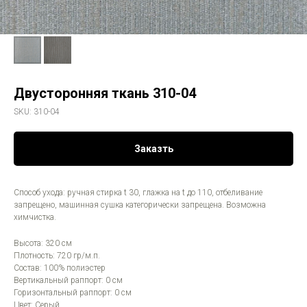
Двусторонняя ткань 310-04
SKU:
310-04
Заказть
Способ ухода: ручная стирка t 30, глажка на t до 110, отбеливание
запрещено, машинная сушка категорически запрещена. Возможна
химчистка.
Высота: 320 см
Плотность: 720 гр/м.п.
Состав: 100% полиэстер
Вертикальный раппорт: 0 см
Горизонтальный раппорт: 0 см
Цвет: Серый