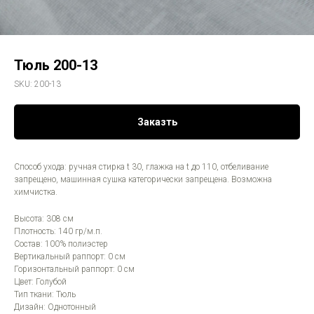
Тюль 200-13
SKU:
200-13
Заказть
Способ ухода: ручная стирка t 30, глажка на t до 110, отбеливание
запрещено, машинная сушка категорически запрещена. Возможна
химчистка.
Высота: 308 см
Плотность: 140 гр/м.п.
Состав: 100% полиэстер
Вертикальный раппорт: 0 см
Горизонтальный раппорт: 0 см
Цвет: Голубой
Тип ткани: Тюль
Дизайн: Однотонный