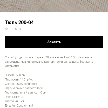
Тюль 200-04
SKU:
200-04
Заказть
Способ ухода: ручная стирка t 30, глажка на t до 110, отбеливание
запрещено, машинная сушка категорически запрещена. Возможна
химчистка.
Высота: 308 см
Плотность: 140 гр/м.п.
Состав: 100% полиэстер
Вертикальный раппорт: 0 см
Горизонтальный раппорт: 0 см
Цвет: Бежевый
Тип ткани: Тюль
Дизайн: Однотонный