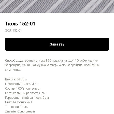
Тюль 152-01
SKU:
152-01
Заказть
Способ ухода: ручная стирка t 30, глажка на t до 110, отбеливание
запрещено, машинная сушка категорически запрещена. Возможна
химчистка.
Высота: 320 см
Плотность: 180 гр/м.п.
Состав: 100% полиэстер
Вертикальный раппорт: 0 см
Горизонтальный раппорт: 0 см
Цвет: Белоснежный
Тип ткани: Тюль
Дизайн: Однотонный