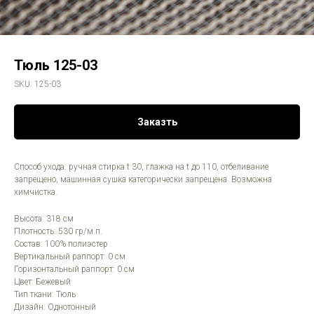
Тюль 125-03
SKU:
125-03
Заказть
Способ ухода: ручная стирка t 30, глажка на t до 110, отбеливание
запрещено, машинная сушка категорически запрещена. Возможна
химчистка.
Высота: 318 см
Плотность: 530 гр/м.п.
Состав: 100% полиэстер
Вертикальный раппорт: 0 см
Горизонтальный раппорт: 0 см
Цвет: Бежевый
Тип ткани: Тюль
Дизайн: Однотонный