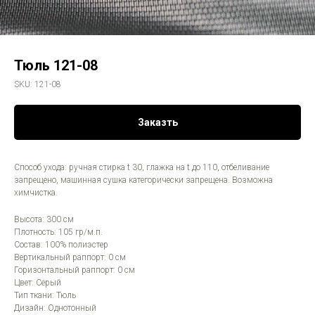
Тюль 121-08
SKU:
121-08
Заказть
Способ ухода: ручная стирка t 30, глажка на t до 110, отбеливание
запрещено, машинная сушка категорически запрещена. Возможна
химчистка.
Высота: 300 см
Плотность: 105 гр/м.п.
Состав: 100% полиэстер
Вертикальный раппорт: 0 см
Горизонтальный раппорт: 0 см
Цвет: Серый
Тип ткани: Тюль
Дизайн: Однотонный