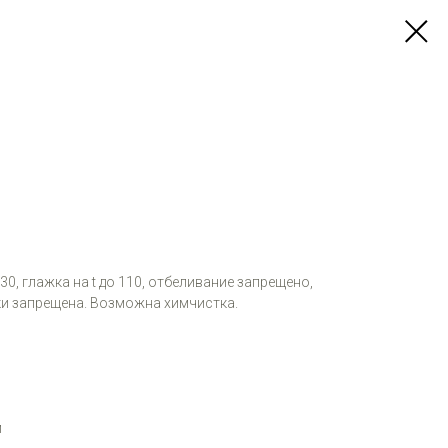
 30, глажка на t до 110, отбеливание запрещено,
и запрещена. Возможна химчистка.
м