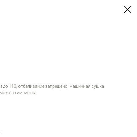
и t до 110, отбеливание запрещено, машинная сушка
зможна химчистка
м