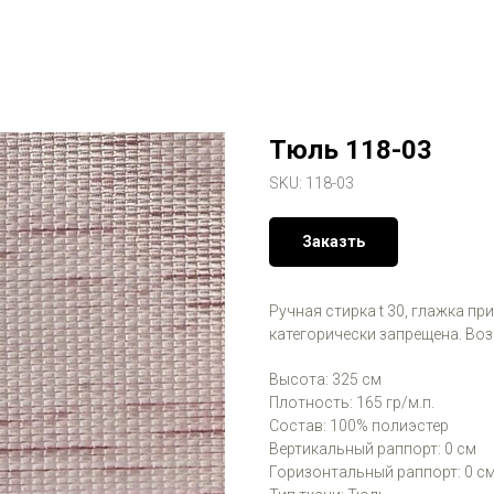
Тюль 118-03
SKU:
118-03
Заказть
Ручная стирка t 30, глажка пр
категорически запрещена. Во
Высота: 325 см
Плотность: 165 гр/м.п.
Состав: 100% полиэстер
Вертикальный раппорт: 0 см
Горизонтальный раппорт: 0 с